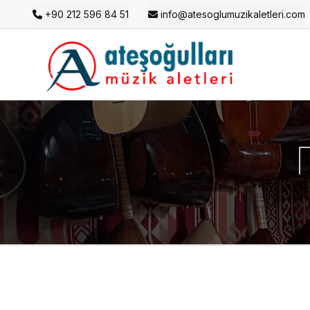
+90 212 596 84 51
info@atesoglumuzikaletleri.com