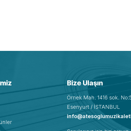
imiz
Bize Ulaşın
Örnek Mah. 1416 sok. No:
Esenyurt / İSTANBUL
info@atesoglumuzikalet
nler