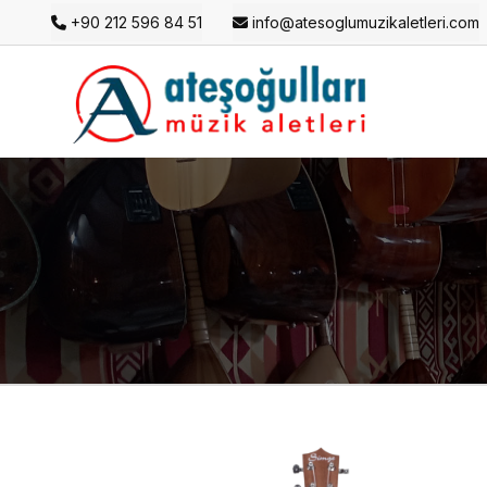
+90 212 596 84 51
info@atesoglumuzikaletleri.com