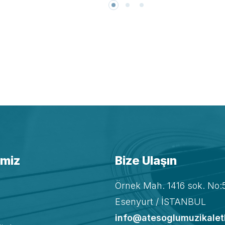
imiz
Bize Ulaşın
Örnek Mah. 1416 sok. No:
Esenyurt / İSTANBUL
info@atesoglumuzikalet